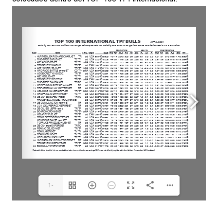
1-
12(1/3)