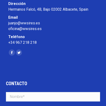
Dirección
Hermanos Falcó, 4B, Bajo 02002 Albacete, Spain
Email
juanjo@wwsires.es
oficina@wwsires.es
Teléfono
+34 967 218 218
Encuéntranos en:
Facebook
Twitter
CONTACTO